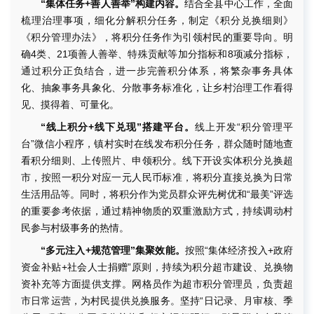
“集体任务+善人善举”构建内容。
结合全县中心工作，全面
梳理治理事项，细化分解积分任务，制定《积分兑换细则》
《积分管理办法》，将积分任务作为引领村民的重要导向。明
确4类、21项善人善举、特殊贡献等加分指标和8项减分指标，
通过积分正负结合，进一步完善积分体系，将繁杂事务具体
化、抽象事务具象化、分散事务标准化，让乡村治理工作看得
见、摸得着、可量化。
“线上积分+线下兑现”搭建平台。
线上开发“积分管理平
台”微信小程序，镇村实时在线发布积分任务，群众随时随地查
看积分细则、上传照片、申领积分。线下开设实体积分兑换超
市，按照一积分对应一元人民币标准，将积分直接兑换为日常
生活用品等。同时，将积分作为党员群众评先树优和“最美”评选
的重要参考依据，通过精神物质的双重激励方式，持续调动村
民参与村级事务的热情。
“多元注入+规范管理”集聚效能。
按照“集体经济投入+政府
资金补贴+社会人士捐赠”原则，持续为积分超市建设、兑换物
资补充等方面提供支撑。网格员作为超市积分管理员，负责超
市日常运营，为村民提供兑换服务。坚持“日记录、月审核、季