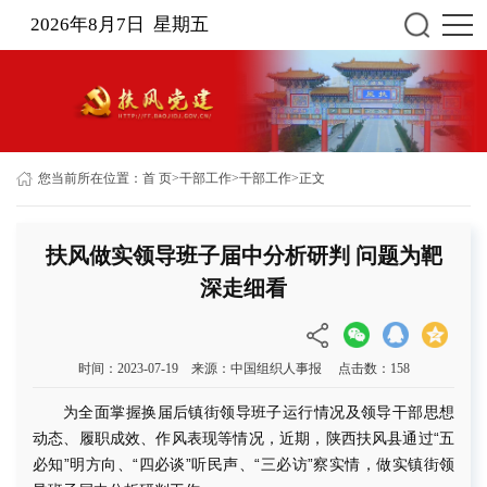
2026年8月7日 星期五
您当前所在位置：
首 页
>
干部工作
>
干部工作
>
正文
扶风做实领导班子届中分析研判 问题为靶
深走细看
时间：2023-07-19 来源：中国组织人事报 点击数：
158
为全面掌握换届后镇街领导班子运行情况及领导干部思想
动态、履职成效、作风表现等情况，近期，陕西扶风县通过“五
必知”明方向、“四必谈”听民声、“三必访”察实情，做实镇街领