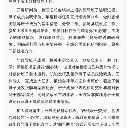
导班子届中分析研判工作。
开展研判前，梳理汇总各镇街上报的领导班子述职汇报、
班子成员自我评价、年度目标任务完成情况等材料，做到各镇
街领导班子成员的基本信息、分管工作、参与县镇重点工作、
参加上级组织选调培训、年度目标任务完成情况“五必知”。围绕
了解哪些情况、发现哪些特点、解决哪些问题等吃透调研对
象，明确研判重点和主要任务，分级分类细化研判指标，聚焦
问题找准方向。
与领导班子成员、机关中层负责人、站所负责人、村（社
区）党组织书记进行“四必谈”。谈话对象根据自己熟悉的情况，
对镇街班子整体运行、职能发挥及领导班子成员政治素质、工
作能力、完成重大任务、廉洁自律等方面作出评价，着重了解
班子党政正职与副职配合、班子成员中表现相对突出和相对较
弱干部等情况，同时发放民主测评表，全方位掌握领导班子建
设运行及班子成员德能勤绩廉情况。
扩大调研范围，开展党员群众代表、“两代表一委员”、县级
包联领导“三必访”。填写民意调查表，听取意见建议，全面掌握
镇街领导班子优化方向；以“四不两直”方式开展实地调研，全面