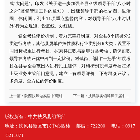
成“大问题”。印发《关于进一步加强全县科级领导干部“八小时
之外”监督管理工作的通知》，围绕领导干部的社交圈、生活
圈、休闲圈，列出11项重点监督内容，对领导干部“八小时以
外”行为立规矩、设底线、划红线。
健全考核评价机制，着力完善好制度。对全县8个镇街分2
类进行考核，其他县属单位按性质和行业类别分6大类，设置不
同指标权重进行考核。探索将正职与副职分类考核，确保副职
领导在考核评优中占到一定比例。对镇街、部门“一把手”年度考
核在县委全会范围内进行民主测评，对镇街副职年度考核征求
上级业务主管部门意见，建立上有领导评价、下有群众评议，
多角度、全方位的评价制度。
上一篇：陕西扶风做实届中研判“后半篇文章”“点穴”提醒纠偏 “点名”调训赋能
下一篇：扶风做实领导班子届中分析研判 问题为靶 深走细看
版权所有：中共扶风县组织部
地址：扶风县新区市民中心四楼 邮编：722200 电话：0917
-5211071