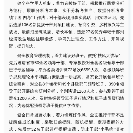
健全科学用人机制，着力选拔好干部。积极推行民意分析
考德行、履职分析考本事、实干分析考担当、数据分析考业
绩“四析四考”工作法，对干部表现用事实说话、用实绩证明。先
后选派106名新提拔干部到项目建设、招商引资、乡村振兴等主
战场、最前沿磨练意志、增长本领，选派27名优秀年轻干部到
经济发达地区挂职锻炼，学习先进理念、工作方法，开阔视
野，提升能力。
健全教育管理机制，着力建设好班子。依托“扶风大讲坛”，
先后邀请省市60余名领导干部、专家教授对全县各级领导干部
进行专题辅导，举办各类培训班72场次6559人次，各级领导班
子思想理论水平和能力素质进一步提高。常态化开展领导班子
综合研判，对全县8个镇街和49个县级部门领导班子、390名领
导干部开展综合研判分析，个别谈话1160人次，参与测评干部
群众1200人次。及时掌握领导班子运行情况和班子成员履职情
况，为选优配强领导班子提供科学依据。
健全日常监督机制，着力锤炼好作风。全面推行干部不足
提醒促成长制度，采取任前提醒、随机提醒、定期提醒的方
式，先后对32名干部进行提醒谈话，防止干部“小毛病”演变