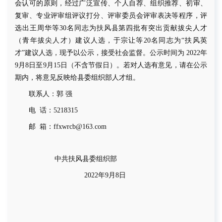
会认可的原则
，经过
广泛宣传、个人自荐、组织推荐
、
初审、
复审、
专业评审组评议
打分、
评审委员会评审
表决等程序
，
评
选出王周华
等
30
名同志为
扶风县第四批
有突出贡献拔尖人才
（
青年拔尖人才
）
建议
人选，
于宗让等
20
名同志为“扶风英
才”建议人选，
现予以公示，接受社会监督。公示时间为
20
22
年
9
月
8
日至
9
月
15
日
（不含节假日）
。若对人选有意见，请在公示
期内，将意见反映给县委组织部
人才
组。
联系人：
郭
强
电
话：
5218315
邮
箱：
ffxw
rcb
@163.com
中共扶风县委组织部
20
22
年
9
月
8
日