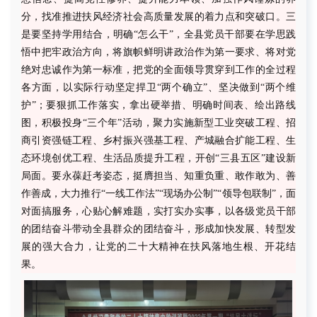
分，找准推进扶风经济社会高质量发展的着力点和突破口。三
是要坚持学用结合，明确“怎么干”，全县党员干部要在学思践
悟中把牢政治方向，将旗帜鲜明讲政治作为第一要求、将对党
绝对忠诚作为第一标准，把党的全面领导贯穿到工作的全过程
各方面，以实际行动坚定捍卫“两个确立”、坚决做到“两个维
护”；要狠抓工作落实，拿出硬举措、明确时间表、绘出路线
图，积极投身“三个年”活动，聚力实施新型工业突破工程、招
商引资强链工程、乡村振兴强基工程、产城融合扩能工程、生
态环境创优工程、生活品质提升工程，开创“三县五区”建设新
局面。要永葆赶考姿态，挺膺担当、知重负重、敢作敢为、善
作善成，大力推行“一线工作法”“现场办公制”“领导包联制”，面
对面搞服务，心贴心解难题，实打实办实事，以各级党员干部
的团结奋斗带动全县群众的团结奋斗，形成加快发展、转型发
展的强大合力，让党的二十大精神在扶风落地生根、开花结
果。