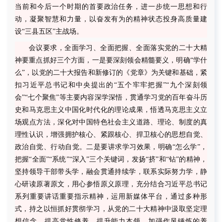
当前和今后一个时期的首要政治任务，进一步统一思想和行
动，凝聚智慧和力量，以奋发有为的精神状态投身高质量建
设
“三县五区”主战场。
会议要求，全面学习、全面把握、全面落实党的二十大精
神要重点抓好三个方面，一是要深刻领会精髓要义，明确
“学什
么”，以党的二十大报告和新修订的《党章》为关键和基础，紧
扣习近平总书记和中央提出的“五个牢牢把握”“九个深刻领
会”“七个聚焦”等主要内容深学深悟，贯通学习党的百年奋斗历
史和马克思主义中国化时代化的理论成果，悟透马克思主义立
场观点方法，深化对中国特色社会主义道路、理论、制度的真
理性认识，增强拥护核心、紧跟核心、捍卫核心的思想自觉、
政治自觉、行动自觉。二是要讲求学习效果，明确“怎么学”，
把握“全面”“系统”“深入”三个关键词，发扬“挤”和“钻”的精神，
坚持领导干部带头学，融会贯通持续学，联系实际努力学，静
心研读原著原文，用心参悟原义原理，充分结合习近平总书记
系列重要讲话重要指示精神，运用新媒体平台，通过多种形
式，持之以恒抓好贯彻学习，从党的二十大精神中汲取坚定理
想信念、提高党性修养、提升能力本领、加强作风锤炼的养