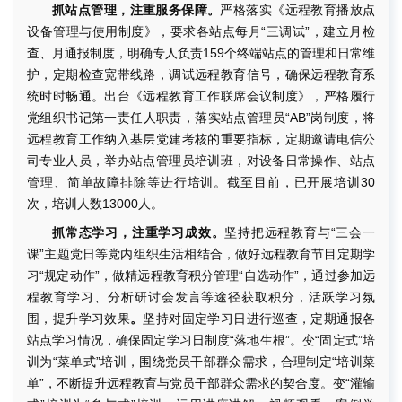
抓站点管理，注重服务保障。
严格落实《远程教育播放点
设备管理与使用制度》，要求各站点每月“三调试”，建立月检
查、月通报制度，明确专人负责159个终端站点的管理和日常维
护，定期检查宽带线路，调试远程教育信号，确保远程教育系
统时时畅通。出台《远程教育工作联席会议制度》，严格履行
党组织书记第一责任人职责，落实站点管理员“AB”岗制度，将
远程教育工作纳入基层党建考核的重要指标，定期邀请电信公
司专业人员，举办站点管理员培训班，对设备日常操作、站点
管理、简单故障排除等进行培训。截至目前，已开展培训30
次，培训人数13000人。
抓常态学习，注重学习成效。
坚持把远程教育与“三会一
课”主题党日等党内组织生活相结合，做好远程教育节目定期学
习“规定动作”，做精远程教育积分管理“自选动作”，通过参加远
程教育学习、分析研讨会发言等途径获取积分，活跃学习氛
围，提升学习效果
。
坚持对固定学习日进行巡查，定期通报各
站点学习情况，确保固定学习日制度“落地生根”。变“固定式”培
训为“菜单式”培训，围绕党员干部群众需求，合理制定“培训菜
单”，不断提升远程教育与党员干部群众需求的契合度。变“灌输