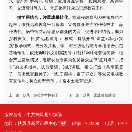
式”培训为“参与式”培训，运用讲座讲解、视频观看、案例学
习、交流研讨等方式，常态化抓好党员思想教育工作。
抓学用结合，注重成果转化。
将远程教育和乡村振兴结合
起来，依托远程教育平台资源，宣传群众关注的种植技术、品
种迭代、病虫害防治等惠及群众的内容，促进学用结合，助力
乡村振兴。拓展“远程教育＋”模式，持续开展“课堂+基地+实
践”教学模式，充分发挥县、镇、村三级远程教育学用结合示范
基地作用，依托新时代文明实践所（站)和网格化管理优势，结
合产业发展情况，邀请农技专家为党员群众提供“点对点”“手把
手”的技术指导、技能培训、知识讲座。精心打造《共享菜篮
子，闯出致富新路子》《红了樱桃，富了群众》等党员电视教
育宣传片，树立典型示范，丰富本土教育资源。
上一篇：扶风：多措并举抓实干部监督工作
下一篇：扶风：党建引领激活“三无”小区治理新动能
版权所有：中共扶风县组织部
地址：扶风县新区市民中心四楼 邮编：722200 电话：0917