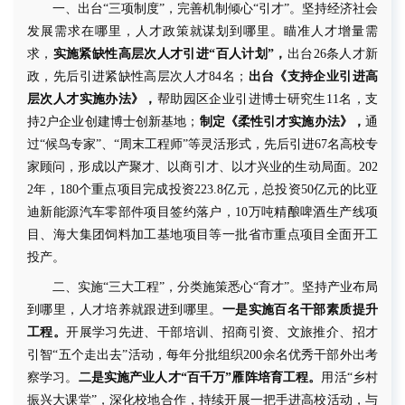
一、出台
“三项制度”，
完善机制倾心
“引才”
。
坚持经济社会
发展需求在哪里，人才政策就谋划到哪里。
瞄准人才增量需
求，
实施紧缺性高层次人才引进
“百人计划”，
出台
26
条人才新
政，先后引进紧缺性高层次人才
84
名；
出台《支持企业引进高
层次人才实施办法》，
帮助园区企业引进博士研究生
11
名，支
持
2
户企业创建博士创新基地；
制定《柔性引才实施办法》，
通
过
“候鸟专家”、“周末工程师”等灵活形式，先后引进
67
名高校专
家顾问，形成以产聚才、以商引才、以才兴业的生动局面。
202
2
年，
180
个重点项目完成投资
223.8
亿元
，
总投资
50
亿元的比亚
迪新能源汽车零部件项目签约落户
，
10
万吨精酿啤酒生产线项
目、海大集团饲料加工基地项目等一批省市重点项目全面开工
投产。
二、实施
“三大工程”
，分类施策悉心
“育才”
。
坚持产业布局
到哪里，人才培养就跟进到哪里。
一是实施百名干部素质提升
工程。
开展学习先进、干部培训、招商引资、文旅推介、招才
引智
“五个走出去”活动，
每年分批
组织
200
余
名优秀干部
外出考
察学习。
二是实施产业人才
“百千万”雁阵培育工程。
用活
“乡村
振兴大课堂”，深化校地合作，持续开展一把手进高校活动，与