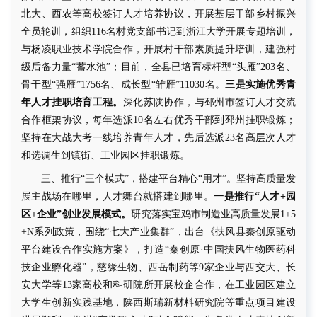
北大、西农等高校签订人才培养协议，开展基层干部乡村振兴
全员轮训，组织
116
名村党支部书记到浙江大学开展专题培训，
与杨凌职业技术学院合作，开展村干部素质提升培训，建强村
级后备力量“蓄水池”；目前，
全县已培育标杆型
“头雁”
203
名
、
骨干型
“强雁”
1756
名、成长型
“雏雁”
11030
名
。
三是实施优秀青
年人才挂职培育工程。
深化
苏陕协作
，
与邳州市
签订人才交流
合作
框架
协议，每年选派
10
名左右优秀
干部到
邳州
挂职
锻炼
；
坚持在大战大考一线培养青年人才，先后
选派
23
名
高层次
人才
和选调生到镇街、工业
园区
挂职锻炼。
三、推行
“三个模式”，搭建平台精心“用才”。
坚持高质量发
展主战场在哪里，人才舞台就搭建到哪里。
一是推行
“人才
+
园
区
+
企业”创业发展模式。
研究落实宝鸡市制造业高质量发展
1+5
+N
系列政策，
围绕
“七大产业集群”
，出台《扶风县秦创原驱动
平台建设合作实施方案》，打造
“秦创原·中国扶风生物医药科
技企业孵化器”，慈缘生物、西岳制药等
9
家企业与西交大、长
安大学等
13
家高校和科研院所开展校企合作，在工业园区建立
大学生创新实践基地，陕西斯瑞新材料研究院等重点项目建设