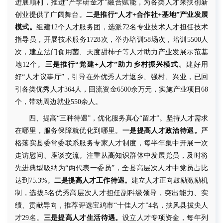
进展顺利，
推进
“产学研金才”融合赋能，为各类人才来扶创新
创业提供了广阔舞台。
二是
推行
“人才
+
合作社
+
基地”产业发展
模式。
组建
12
个人才服务团，选派
72
名专业技术人才担任技术
指导员，开展技术服务
1728
次，举办培训
58
场次，培训
5500
人
次，
建立法门食用菌、天度甜柿子等人才助力产业发展示范基
地
12
个。
三是
推行
“党建
+
人才”助力乡村振兴模式。
建好用
好
“人才议事厅”，引导在外优秀人才返乡、强村、兴业，已回
引各类优秀人才
364
人，回流资金
6500
余万元，实施产业项目
68
个，带动周边就业
550
余人。
四、提高
“三种待遇”，优化服务真心“留才”。
坚持人才需求
在哪里，服务保障就优化到哪里。
一是提高人才政治待遇。
严
格落实县委常委联系服务专家人才制度，每半年集中开展一次
走访慰问、座谈交流。注重从高知识群体中发展党员，及时将
先进典型吸纳为
“两代表一委员”，
全县高层次人才中党员占比
达到
75.3%
。
二是提高人才工作待遇。
建立人才正向鼓励激励机
制，选拔
5
名优秀高层次人才担任副科级领导，
突出
能力、实
绩、贡献
导向
，推荐评选宝
鸡市
“十佳人才”
4
名，扶风县拔尖人
才
29
名。
三是提高人才生活待遇。
设立人才专项资金，每年
列